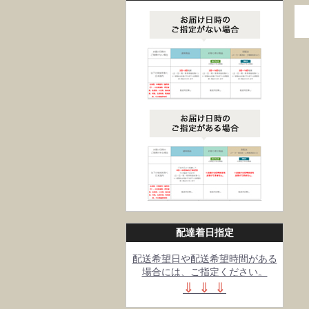
配達着日指定
配送希望日や配送希望時間がある
場合には、ご指定ください。
⇓ ⇓ ⇓